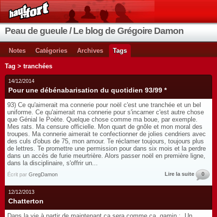
Peau de gueule / Le blog de Grégoire Damon
Notes
Catégories
Archives
Tags
Tag > tranchées
14/12/2014
Pour une débénabarisation du quotidien 93/99 *
93) Ce qu'aimerait ma connerie pour noël c'est une tranchée et un bel
uniforme. Ce qu'aimerait ma connerie pour s'incarner c'est autre chose
que Génial le Poète. Quelque chose comme ma boue, par exemple.
Mes rats. Ma censure officielle. Mon quart de gnôle et mon moral des
troupes. Ma connerie aimerait te confectionner de jolies cendriers avec
des culs d'obus de 75, mon amour. Te réclamer toujours, toujours plus
de lettres. Te promettre une permission pour dans six mois et la perdre
dans un accès de furie meurtrière. Alors passer noël en première ligne,
dans la disciplinaire, s'offrir un...
Lire la suite
0
Écrit par
GregDamon
12/12/2013
Chatterton
Dans la vie à partir de maintenant ça sera comme ça, gamin : Un