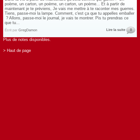
poème, un carton, un poème, un carton, un poème... Et à partir de
maintenant je te préviens, Je vais me mettre à te raconter mes guerres.
Tiens, passe-moi la lampe. Comment, c'est ça que tu appelles emballer
? Allons, passe-moi le journal, je vais te montrer. Pis tu prendras ce
que tu...
Lire la suite
0
Écrit par
GregDamon
Plus de notes disponibles.
> Haut de page