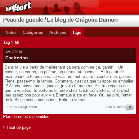
Peau de gueule / Le blog de Grégoire Damon
Notes
Catégories
Archives
Tags
Tag > 68
12/12/2013
Chatterton
Dans la vie à partir de maintenant ça sera comme ça, gamin : Un
poème, un carton, un poème, un carton, un poème... Et à partir de
maintenant je te préviens, Je vais me mettre à te raconter mes guerres.
Tiens, passe-moi la lampe. Comment, c'est ça que tu appelles emballer
? Allons, passe-moi le journal, je vais te montrer. Pis tu prendras ce
que tu voudras, tu porteras le reste chez Cash Converters, Et si c'est
pas assez bon pour eux y a Emmaüs juste en face, Ou, au pire, l'enfer
de la Bibliothèque nationale... Enfin tu verras....
Lire la suite
0
Écrit par
GregDamon
Plus de notes disponibles.
> Haut de page