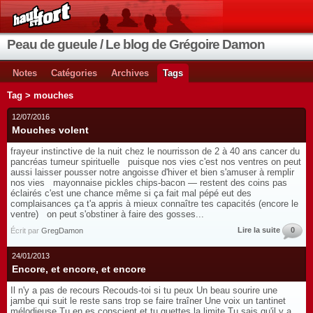
Peau de gueule / Le blog de Grégoire Damon
Notes
Catégories
Archives
Tags
Tag > mouches
12/07/2016
Mouches volent
frayeur instinctive de la nuit chez le nourrisson de 2 à 40 ans cancer du
pancréas tumeur spirituelle puisque nos vies c'est nos ventres on peut
aussi laisser pousser notre angoisse d'hiver et bien s'amuser à remplir
nos vies mayonnaise pickles chips-bacon ― restent des coins pas
éclairés c'est une chance même si ça fait mal pépé eut des
complaisances ça t'a appris à mieux connaître tes capacités (encore le
ventre) on peut s'obstiner à faire des gosses...
Lire la suite
0
Écrit par
GregDamon
24/01/2013
Encore, et encore, et encore
Il n'y a pas de recours Recouds-toi si tu peux Un beau sourire une
jambe qui suit le reste sans trop se faire traîner Une voix un tantinet
mélodieuse Tu en es conscient et tu guettes la limite Tu sais qu'il y a