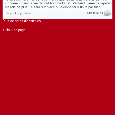
un moment dans la vie de tout homme Où s'il s'entend lui-même répéter
une fois de plus Ce sera sur place ou à emporter Il finira par tuer...
Lire la suite
0
Écrit par
GregDamon
Plus de notes disponibles.
> Haut de page