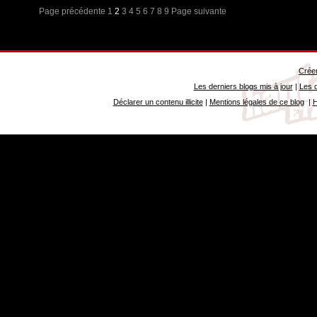
Page précédente
1
2
3
4
5
6
7
8
9
Page suivante
Créer
Les derniers blogs mis à jour
|
Les d
Déclarer un contenu illicite
|
Mentions légales de ce blog
|
H