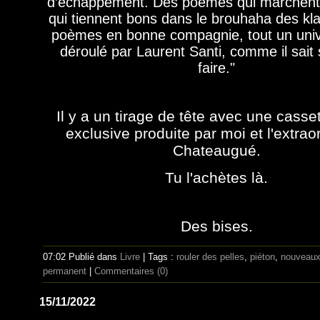
d’échappement. Des poèmes qui marchent 
qui tiennent bons dans le brouhaha des kl
poèmes en bonne compagnie, tout un univ
déroulé par Laurent Santi, comme il sait s
faire."
Il y a un tirage de tête avec une casse
exclusive produite par moi et l'extrao
Chateaugué.
Tu l'achètes
là
.
Des bises.
07:02 Publié dans
Livre
| Tags :
rouler des pelles
,
piéton
,
nouveaux 
permanent
|
Commentaires (0)
15/11/2022