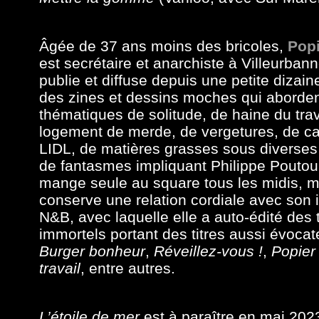
Âgée de 37 ans moins des bricoles,
Popi
est secrétaire et anarchiste à Villeurbann
publie et diffuse depuis une petite dizai
des zines et dessins moches qui aborden
thématiques de solitude, de haine du trav
logement de merde, de vergetures, de c
LIDL, de matières grasses sous diverses
de fantasmes impliquant Philippe Poutou 
mange seule au square tous les midis, m
conserve une relation cordiale avec son
N&B, avec laquelle elle a auto-édité des 
immortels portant des titres aussi évoca
Burger bonheur
,
Réveillez-vous !
,
Popier 
travai
l
, entre autres.
L’étoile de mer
est à paraître en mai 202