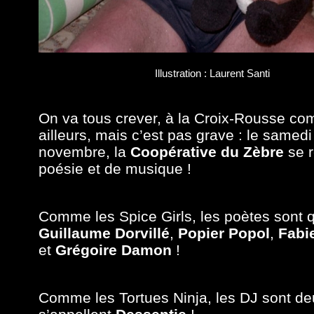
Illustration : Laurent Santi
On va tous crever, à la Croix-Rousse c
ailleurs, mais c
’est pas grave : le samedi
novembre, la
Coopérative du Zèbre
se 
poésie et de musique !
C
omme les Spice Girls, les poètes sont q
Guillaume
Dorvillé
,
Popier Popol
,
Fabi
et
Grégoire Damon
!
Comme les Tortue
s
Ninja, les DJ sont d