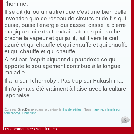
l'homme.
Il se dit (lui ou un autre) que c'est une bien belle
invention que ce réseau de circuits et de fils qui
puise, puise l'énergie qui casse, casse la pierre
magique qui extrait, extrait l'atome qui crache,
crache la vapeur et qui jaillit, jaillit vers le ciel
azuré et qui chauffe et qui chauffe et qui chauffe
et qui chauffe et qui chauffe.
Ainsi par l'esprit piquant du paradoxe ce qui
apporte le soulagement contribue à la longue
maladie...
Il a lu sur Tchernobyl. Pas trop sur Fukushima.
Il n'a jamais été vraiment à l'aise avec la culture
japonaise.
Écrit par
GregDamon
dans la catégorie
fins de séries
| Tags :
atome
,
climatiseur
,
tchernobyl
,
fukushima
0
Les commentaires sont fermés.