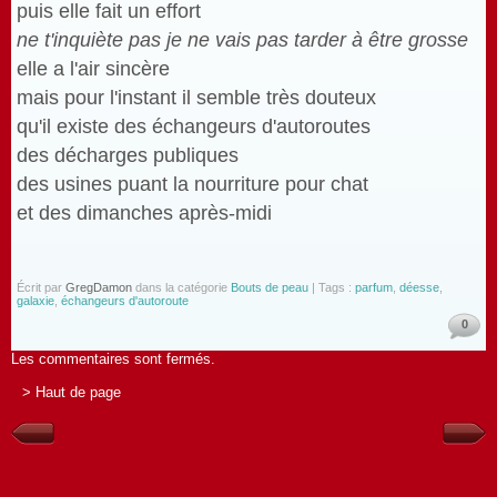
puis elle fait un effort
ne t'inquiète pas je ne vais pas tarder à être grosse
elle a l'air sincère
mais pour l'instant il semble très douteux
qu'il existe des échangeurs d'autoroutes
des décharges publiques
des usines puant la nourriture pour chat
et des dimanches après-midi
Écrit par
GregDamon
dans la catégorie
Bouts de peau
| Tags :
parfum
,
déesse
,
galaxie
,
échangeurs d'autoroute
0
Les commentaires sont fermés.
> Haut de page