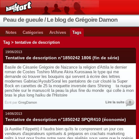
Peau de gueule / Le blog de Grégoire Damon
Notes
Catégories
Archives
Tags
Tag > tentative de description
19/06/2013
Tentative de description n°1850242 1806 (fin de série)
Basile de Césarée Grégoire de Naizance la religion d'Attila le dernier
roman de Costes Toshiro Mifune Akira Kurosawa le type qui me
demande où trouver les bouquins qui servent à écrire des lettres
modernes Gabriac/Ayoub/Soral les pantalons de cuir clouté la Super
Bock en canettes de 25 la moquette inversée dans Shining ta nuque
penchée sur le manuscrit la peau la plus fine du monde qui colle à mon
bras le plus long haïku de l'Histoire
Lire la suite
0
Écrit par
GregDamon
14/06/2013
Tentative de description n°1850242 SPQR410 (économie)
(à Aurélie Filippetti) il faudra bien qu'ils le comprennent un jour ces
vendeurs d'aspirateurs spirituels & préparos en crachats marketing
prêts à tout pour foutre notre sens des réalités sous verre que la poésie