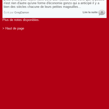
n'est rien d'autre qu'une forme d'économie gonzo qui a anticipé il y a
bien des siècles chacune de leurs petites magouilles...
Lire la suite
0
Écrit par
GregDamon
Plus de notes disponibles.
> Haut de page