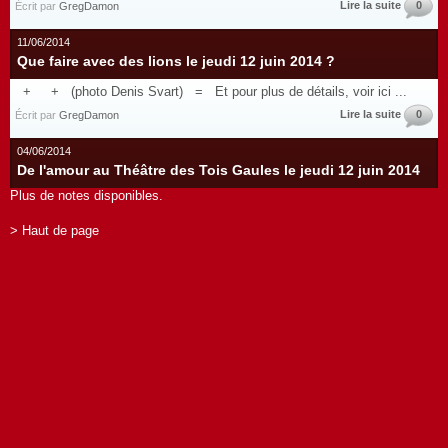
Lire la suite
0
Écrit par
GregDamon
11/06/2014
Que faire avec des lions le jeudi 12 juin 2014 ?
+ + (photo Denis Svart) = Et pour plus de détails, voir ici ...
Lire la suite
0
Écrit par
GregDamon
04/06/2014
De l'amour au Théâtre des Tois Gaules le jeudi 12 juin 2014
Plus de notes disponibles.
> Haut de page