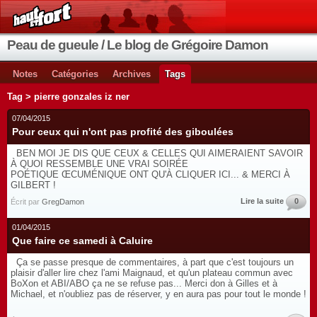
Peau de gueule / Le blog de Grégoire Damon
Notes
Catégories
Archives
Tags
Tag > pierre gonzales iz ner
07/04/2015
Pour ceux qui n'ont pas profité des giboulées
BEN MOI JE DIS QUE CEUX & CELLES QUI AIMERAIENT SAVOIR
À QUOI RESSEMBLE UNE VRAI SOIRÉE
POÉTIQUE ŒCUMÉNIQUE ONT QU'À CLIQUER ICI... & MERCI À
GILBERT !
Lire la suite
0
Écrit par
GregDamon
01/04/2015
Que faire ce samedi à Caluire
Ça se passe presque de commentaires, à part que c'est toujours un
plaisir d'aller lire chez l'ami Maignaud, et qu'un plateau commun avec
BoXon et ABI/ABO ça ne se refuse pas... Merci don à Gilles et à
Michael, et n'oubliez pas de réserver, y en aura pas pour tout le monde !