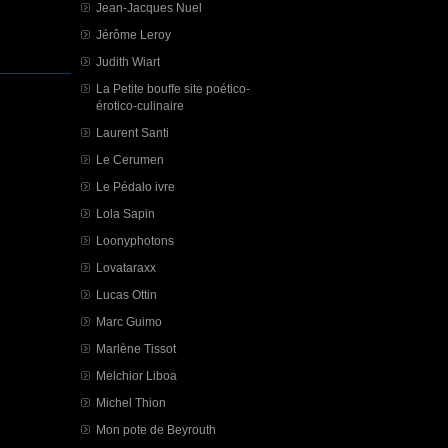
Jean-Jacques Nuel
Jérôme Leroy
Judith Wiart
La Petite bouffe site poético-
érotico-culinaire
Laurent Santi
Le Cerumen
Le Pédalo ivre
Lola Sapin
Loonyphotons
Lovataraxx
Lucas Ottin
Marc Guimo
Marlène Tissot
Melchior Liboa
Michel Thion
Mon pote de Beyrouth