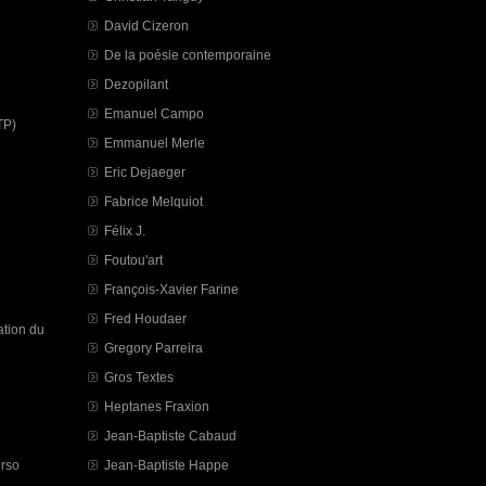
David Cizeron
De la poésie contemporaine
Dezopilant
Emanuel Campo
TP)
Emmanuel Merle
Eric Dejaeger
Fabrice Melquiot
Félix J.
Foutou'art
François-Xavier Farine
Fred Houdaer
tion du
Gregory Parreira
Gros Textes
Heptanes Fraxion
Jean-Baptiste Cabaud
erso
Jean-Baptiste Happe