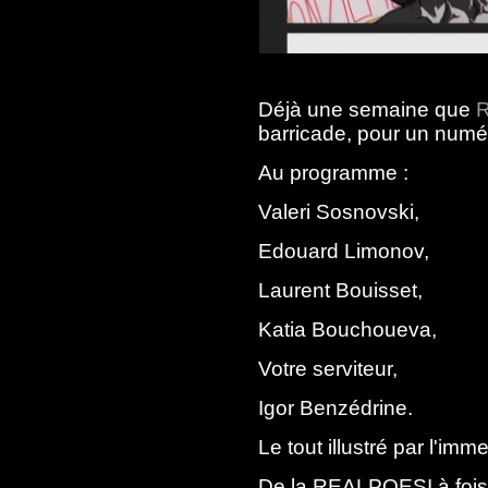
Déjà une semaine que
barricade, pour un numé
Au programme :
Valeri Sosnovski,
Edouard Limonov,
Laurent Bouisset,
Katia Bouchoueva,
Votre serviteur,
Igor Benzédrine.
Le tout illustré par l'im
De la REALPOESI à foi