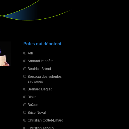
Potes qui dépotent
Arfi
Armand le poête
Béatrice Brérot
Berceau des volontés
sauvages
Bernard Deglet
Blake
BoXon
Brice Noval
Christian Cottet-Emard
Christian Tanguy