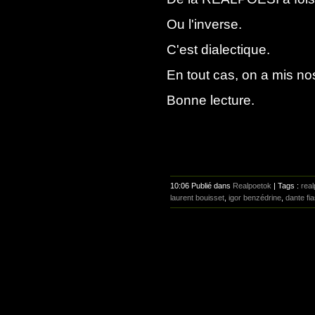
Ou l'inverse.
C'est dialectique.
En tout cas, on a mis no
Bonne lecture.
10:06 Publié dans
Realpoetok
| Tags :
real
laurent bouisset
,
igor benzédrine
,
dante fi