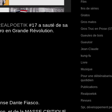
Film
fins de séries
Gratos
Gros matos
REALPOETIK
#17 a sauté de sa
Gros Truc en Prose (G
ro en Grande Révolution.
Gueules de bois
Gueuloir
Jean-Claude
kung-fu
Livre
Musique
Pour une débénabarisa
quotidien
Publications
Realpoetok
Revues
mense Dante Fiasco.
Spi, développement p
son, et de la MASSE CRITIQUE.