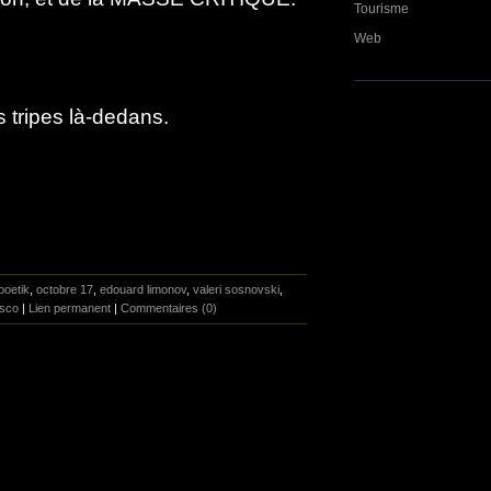
Tourisme
Web
s tripes là-dedans.
poetik
,
octobre 17
,
edouard limonov
,
valeri sosnovski
,
asco
|
Lien permanent
|
Commentaires (0)