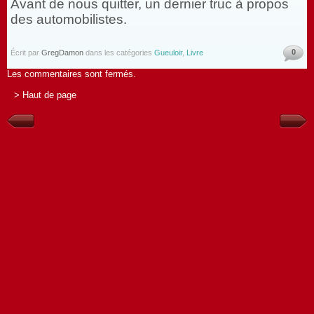
Avant de nous quitter, un dernier truc à propos
des automobilistes.
0
Écrit par
GregDamon
dans les catégories
Gueuloir
,
Livre
Les commentaires sont fermés.
> Haut de page