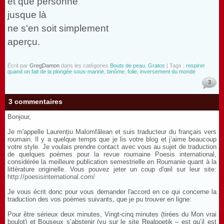
et que personne
jusque là
ne s'en soit simplement
aperçu.
Écrit par
GregDamon
dans les catégories
Bouts de peau
,
Gratos
| Tags :
respirer
quand on fait de la plongée sous-marine
,
binôme
,
folie
,
inversement du monde
3
3 commentaires
Bonjour,
Je m'appelle Laurențiu Malomfălean et suis traducteur du français vers
roumain. Il y a quelque temps que je lis votre blog et j’aime beaucoup
votre style. Je voulais prendre contact avec vous au sujet de traduction
de quelques poèmes pour la revue roumaine Poesis international,
considérée la meilleure publication semestrielle en Roumanie quant à la
littérature originelle. Vous pouvez jeter un coup d'œil sur leur site:
http://poesisinternational.com/
Je vous écrit donc pour vous demander l'accord en ce qui concerne la
traduction des vos poèmes suivants, que je pu trouver en ligne:
Pour être sérieux deux minutes, Vingt-cinq minutes (tirées du Mon vrai
boulot) et Bouseux s’abstenir (vu sur le site Realpoetik – est qu’il est