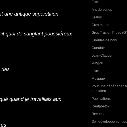
Film
fins de séries
t une antique superstition
Gratos
Gros matos
Gros Truc en Prose (G
ait quoi de sanglant poussiéreux
Gueules de bois
Gueuloir
Jean-Claude
kung-fu
t des
Livre
Musique
Pour une débénabarisa
quotidien
rqué quand je travaillais aux
Publications
Realpoetok
Revues
Spi, développement p
res