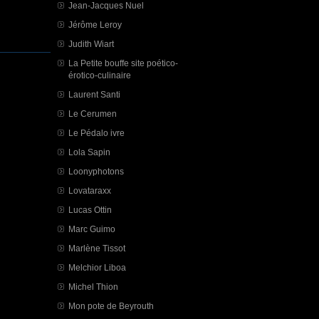
Jean-Jacques Nuel
Jérôme Leroy
Judith Wiart
La Petite bouffe site poético-
érotico-culinaire
Laurent Santi
Le Cerumen
Le Pédalo ivre
Lola Sapin
Loonyphotons
Lovataraxx
Lucas Ottin
Marc Guimo
Marlène Tissot
Melchior Liboa
Michel Thion
Mon pote de Beyrouth