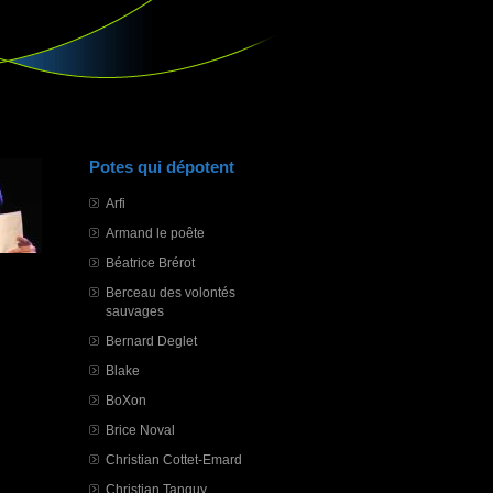
Potes qui dépotent
Arfi
Armand le poête
Béatrice Brérot
Berceau des volontés
sauvages
Bernard Deglet
Blake
BoXon
Brice Noval
Christian Cottet-Emard
Christian Tanguy