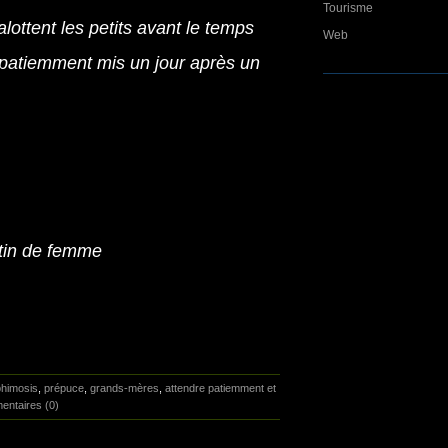
Tourisme
ottent les petits avant le temps
Web
patiemment mis un jour après un
tin de femme
phimosis
,
prépuce
,
grands-mères
,
attendre patiemment et
ntaires (0)