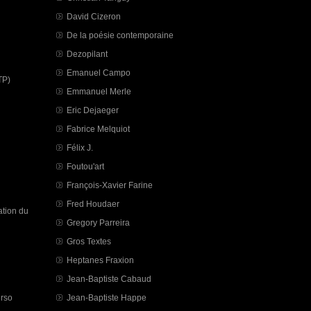
David Cizeron
De la poésie contemporaine
Dezopilant
Emanuel Campo
TP)
Emmanuel Merle
Eric Dejaeger
Fabrice Melquiot
Félix J.
Foutou'art
François-Xavier Farine
Fred Houdaer
tion du
Gregory Parreira
Gros Textes
Heptanes Fraxion
Jean-Baptiste Cabaud
erso
Jean-Baptiste Happe