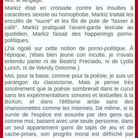
lieu, le langage.
Markiz était en croisade contre les insultes à
caractères sexiste ou homophobe. Markiz traitait les
enculés de "sucre" et les fils de pute de "tasser à
café". Markiz pratiquait l'avant-garde lexicale au
quotidien. Markiz faisait des happenings porno-
politiques.
(J'ai rigolé sur cette notion de
porno-politique
. À
l'époque, j'étais bien jeune con inculte, je n'avais
entendu parler ni de Beatriz Preciado, ni de Lydia
Lunch, ni de Wendy Delorme.)
Moi, pour la baise, comme pour la poésie, je suis un
parangon du classicisme. Mais je pense très
sincèrement que la poésie sombrerait dans le cucul
sans les expérimentations sonores et textuelles à la
BoXon, et dans l'élitisme aride sans des
chansonnettes comme les miennes. De même, si la
survie de l'espèce est assurée par des gens qui,
comme moi, baisent avec une seule personne, dans
un seul appartement garni de tapis de jeu et de
cache-prises, son progrès moral est défriché par